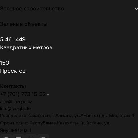
Зеленое строительство
Зеленые объекты
5 461 449
Квадратных метров
150
Проектов
Контакты
+7 (701) 772 15 52
alex@kazgbc
.kz
info@kazgbc
.kz
Республика Казахстан, г.Алматы, ул.Амангельды 59а, этаж 4
Фронт офис: Республика Казахстан, г. Астана, ул.
Янушкевича, 1