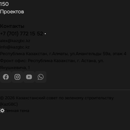
150
Проектов
Контакты
+7 (701) 772 15 52
alex@kazgbc
.kz
info@kazgbc
.kz
Республика Казахстан, г.Алматы, ул.Амангельды 59а, этаж 4
Фронт офис: Республика Казахстан, г. Астана, ул.
Янушкевича, 1
© 2026 Казахстанский совет по зеленому строительству
(KazGBC)
Темная тема