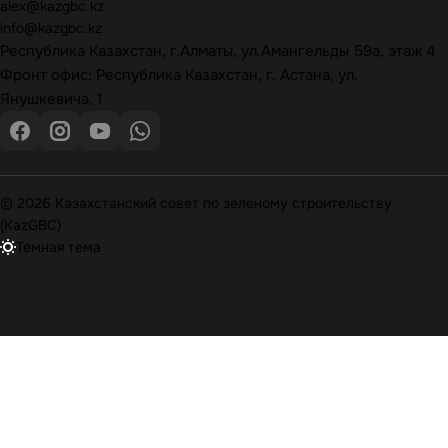
alex@kazgbc
.kz
info@kazgbc
.kz
Республика Казахстан, г.Алматы, ул.Амангельды 59а, этаж 4
Фронт офис: Республика Казахстан, г. Астана, ул.
Янушкевича, 1
© 2026 Казахстанский совет по зеленому строительству
(KazGBC)
Темная тема