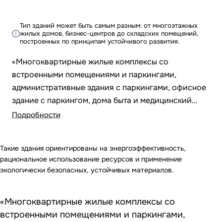
Тип зданий может быть самым разным: от многоэтажных
жилых домов, бизнес-центров до складских помещений,
построенных по принципам устойчивого развития.
«Многоквартирные жилые комплексы со
встроенными помещениями и паркингами,
административные здания с паркингами, офисное
здание с паркингом, дома быта и медицинский
центр, расположенные по адресу: г. Астана, район
Подробности
«Алматы», пересечение улиц А. Байтұрсынұлы, К.
Әзірбаева и № 23-16 (проектное наименование).…
Такие здания ориентированы на энергоэффективность,
рациональное использование ресурсов и применение
экологически безопасных, устойчивых материалов.
«Многоквартирные жилые комплексы со
встроенными помещениями и паркингами,