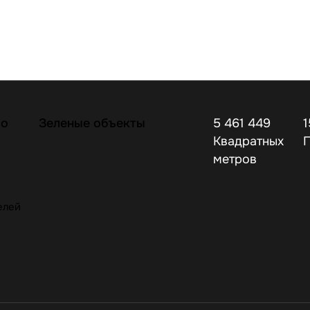
во
Зеленые объекты
5 461 449
1
Квадратных
метров
елей