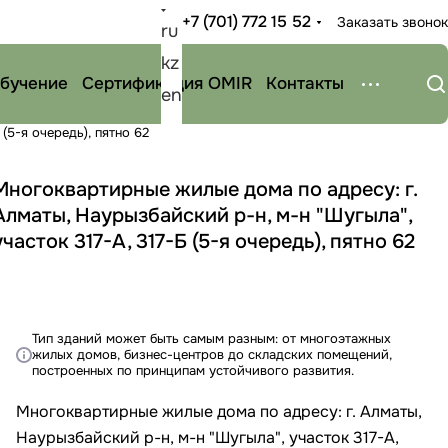
+7 (701) 772 15 52
Заказать звонок
ru
kz
бучение
Сертификация OMIR
Контакты
en
(5-я очередь), пятно 62
Многоквартирные жилые дома по адресу: г.
Алматы, Наурызбайский р-н, м-н "Шугыла",
участок 317-А, 317-Б (5-я очередь), пятно 62
Тип зданий может быть самым разным: от многоэтажных
жилых домов, бизнес-центров до складских помещений,
построенных по принципам устойчивого развития.
Многоквартирные жилые дома по адресу: г. Алматы,
Наурызбайский р-н, м-н "Шугыла", участок 317-А,