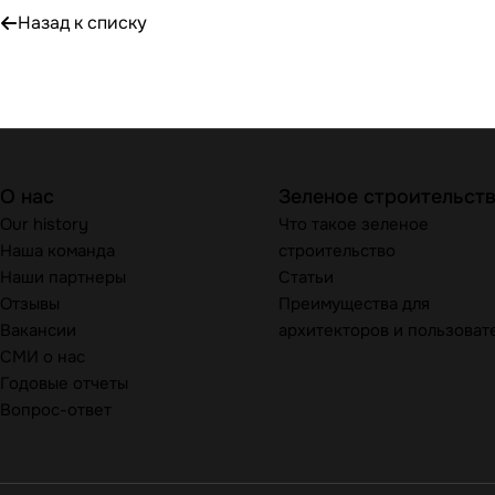
Назад к списку
О нас
Зеленое строительст
Our history
Что такое зеленое
Наша команда
строительство
Наши партнеры
Статьи
Отзывы
Преимущества для
Вакансии
архитекторов и пользоват
СМИ о нас
Годовые отчеты
Вопрос-ответ