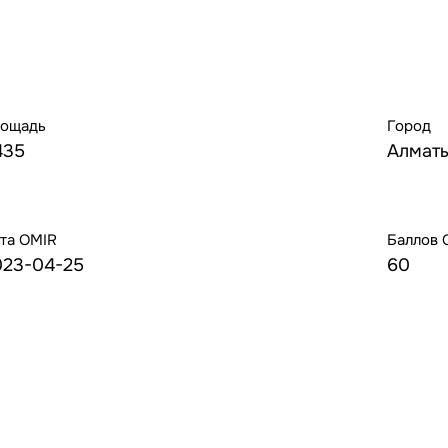
ощадь
Город
435
Алмат
та OMIR
Баллов 
023-04-25
60