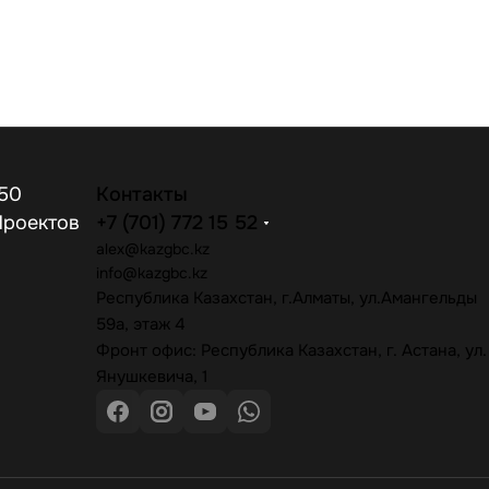
50
Контакты
Проектов
+7 (701) 772 15 52
alex@kazgbc
.kz
info@kazgbc
.kz
Республика Казахстан, г.Алматы, ул.Амангельды
59а, этаж 4
Фронт офис: Республика Казахстан, г. Астана, ул.
Янушкевича, 1