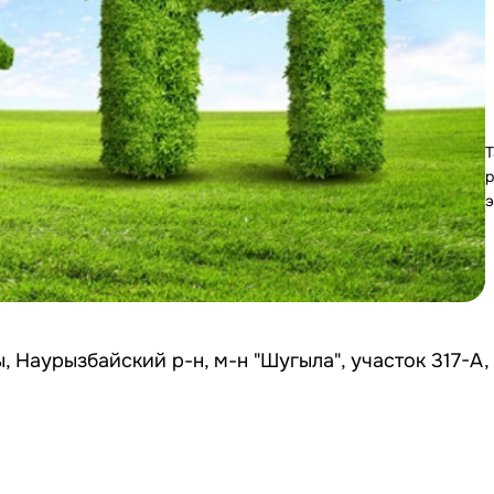
Т
р
э
Наурызбайский р-н, м-н "Шугыла", участок 317-А, 3