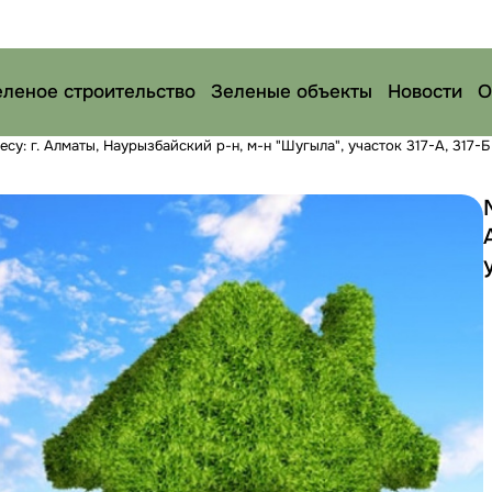
еленое строительство
Зеленые объекты
Новости
О
: г. Алматы, Наурызбайский р-н, м-н "Шугыла", участок 317-А, 317-Б 