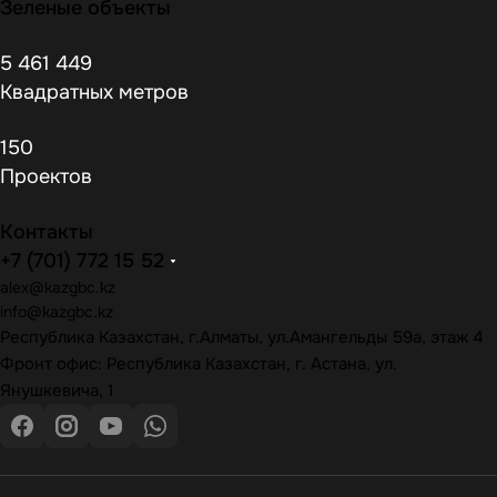
Зеленые объекты
5 461 449
Квадратных метров
150
Проектов
Контакты
+7 (701) 772 15 52
alex@kazgbc
.kz
info@kazgbc
.kz
Республика Казахстан, г.Алматы, ул.Амангельды 59а, этаж 4
Фронт офис: Республика Казахстан, г. Астана, ул.
Янушкевича, 1