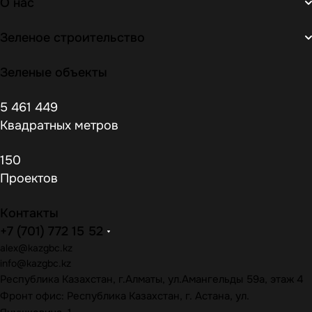
О нас
Зеленое строительство
Зеленые объекты
5 461 449
Квадратных метров
150
Проектов
Контакты
+7 (701) 772 15 52
alex@kazgbc
.kz
info@kazgbc
.kz
Республика Казахстан, г.Алматы, ул.Амангельды 59а, этаж 4
Фронт офис: Республика Казахстан, г. Астана, ул.