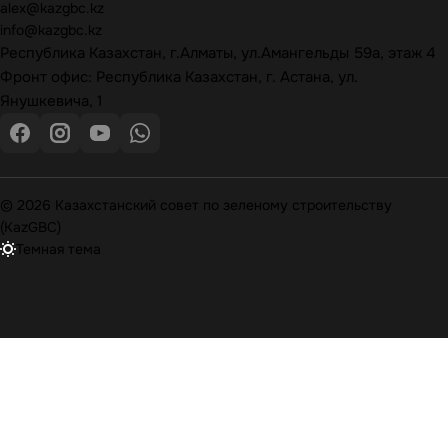
alex@kazgbc
.kz
info@kazgbc
.kz
Республика Казахстан, г.Алматы, ул.Амангельды 59а, этаж 4
Фронт офис: Республика Казахстан, г. Астана, ул.
Янушкевича, 1
© 2026 Казахстанский совет по зеленому строительству
(KazGBC)
Темная тема