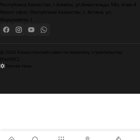
Республика Казахстан, г.Алматы, ул.Амангельды 59а, этаж 4
Фронт офис: Республика Казахстан, г. Астана, ул.
Янушкевича, 1
© 2026 Казахстанский совет по зеленому строительству
(KazGBC)
Темная тема