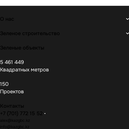
О нас
Зеленое строительство
Зеленые объекты
5 461 449
Квадратных метров
150
Проектов
Контакты
+7 (701) 772 15 52
alex@kazgbc
.kz
info@kazgbc
.kz