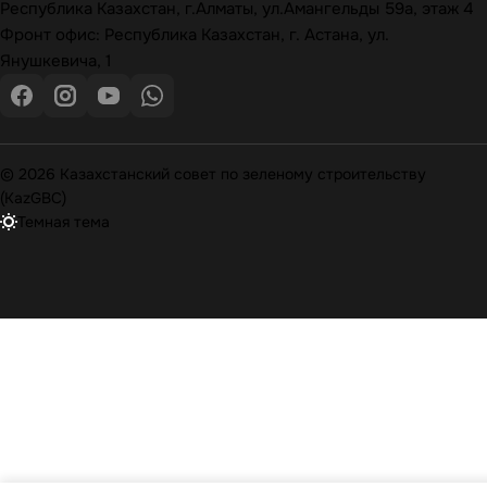
Республика Казахстан, г.Алматы, ул.Амангельды 59а, этаж 4
Фронт офис: Республика Казахстан, г. Астана, ул.
Янушкевича, 1
© 2026 Казахстанский совет по зеленому строительству
(KazGBC)
Темная тема