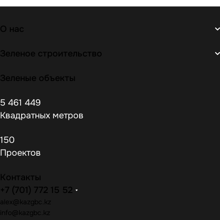
О нас
Зеленое строительство
Зеленые объекты
5 461 449
Квадратных метров
150
Проектов
Контакты
+7 (701) 772 15 52
alex@kazgbc
.kz
info@kazgbc
.kz