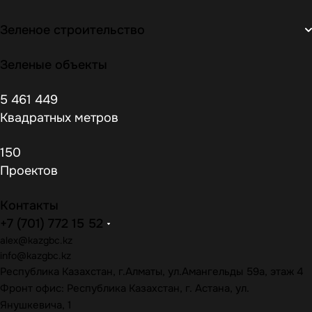
Зеленое строительство
Зеленые объекты
5 461 449
Квадратных метров
150
Проектов
Контакты
+7 (701) 772 15 52
alex@kazgbc
.kz
info@kazgbc
.kz
Республика Казахстан, г.Алматы, ул.Амангельды 59а, этаж 4
Фронт офис: Республика Казахстан, г. Астана, ул.
Янушкевича, 1