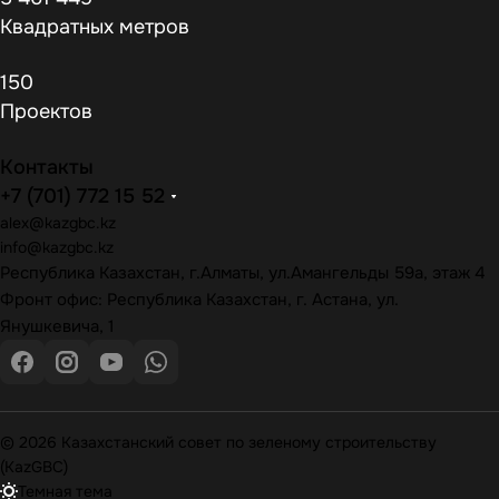
Квадратных метров
150
Проектов
Контакты
+7 (701) 772 15 52
alex@kazgbc
.kz
info@kazgbc
.kz
Республика Казахстан, г.Алматы, ул.Амангельды 59а, этаж 4
Фронт офис: Республика Казахстан, г. Астана, ул.
Янушкевича, 1
© 2026 Казахстанский совет по зеленому строительству
(KazGBC)
Темная тема