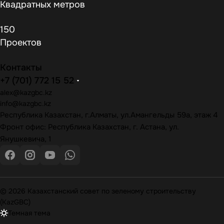
Квадратных метров
150
Проектов
Контакты
+7 (701) 772 15 52
alex@kazgbc
.kz
info@kazgbc
.kz
Республика Казахстан, г.Алматы, ул.Амангельды 59а, этаж 4
Фронт офис: Республика Казахстан, г. Астана, ул.
Янушкевича, 1
© 2026 Казахстанский совет по зеленому строительству
(KazGBC)
Темная тема